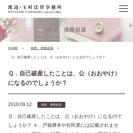
t
o
g
g
l
倒産、債務超過
e
n
a
HOME
>
倒産、債務超過
>
v
i
Ｑ．自己破産したことは、公（おおやけ）になるのでしょうか？
g
a
t
Ｑ．自己破産したことは、公（おおやけ）
i
になるのでしょうか？
o
n
2018.09.12
倒産、債務超過
Ｑ．自己破産したことは、公（おおやけ）になるので
しょうか？ Ａ．戸籍謄本や住民票には記載されませ