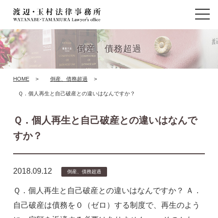
t
o
g
g
l
倒産、債務超過
e
n
a
HOME
>
倒産、債務超過
>
v
i
Ｑ．個人再生と自己破産との違いはなんですか？
g
a
t
Ｑ．個人再生と自己破産との違いはなんで
i
すか？
o
n
2018.09.12
倒産、債務超過
Ｑ．個人再生と自己破産との違いはなんですか？ Ａ．
自己破産は債務を０（ゼロ）する制度で、再生のよう